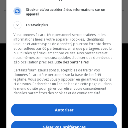
Stocker et/ou accéder à des informations sur un
appareil
En savoir plus
Vos données à caractère personnel seront traitées, et les
informations liées à votre appareil (cookies, identifiants
uniques et autres types de données) pourront être stockées
et consultées par 66 partenaires, ainsi que partagées avec lui,
ou utilisées spécifiquement par ce site. Nos partenaires et
nous-mêmes sommes susceptibles d'utiliser des données de
géolocalisation précises.
Liste des partenaires.
NOUVELLES
MUSIQUE
Certains fournisseurs sont susceptibles de traiter vos
données à caractère personnel sur la base de l'intérêt
légitime. Vous pouvez vous y opposer en gérant vos options
- Affaires municipales
- Décompte franco
ci-dessous. Recherchez un lien en bas de cette page ou dans
le menu du site pour gérer ou retirer votre consentement
- Communauté / Social
- Joué récemment
dans les paramètres des cookies et de confidentialité.
- Culture
BALADOS
- Économie
Autoriser
- Éducation
- Affaires
- Environnement
Gérer vos préférences
- Art de vivre