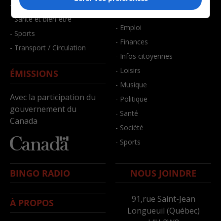
- Faits divers
- Bien-être
- Santé et bien-être
- Emploi
- Sports
- Finances
- Transport / Circulation
- Infos citoyennes
- Loisirs
ÉMISSIONS
- Musique
Avec la participation du
- Politique
gouvernement du
- Santé
Canada
- Société
- Sports
BINGO RADIO
NOUS JOINDRE
91,rue Saint-Jean
À PROPOS
Longueuil (Québec)