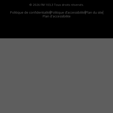
© 2026 FM 103,3 Tous droits réservés.
Politique de confidentialité
Politique d’accessibilité
Plan du site
Plan d'accessibilite
Comment installer notre vignette sur votre
appareil mobile