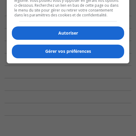
légitime. Vous pouvez vous y opposer en gérant vos options
ci-dessous. Recherchez un lien en bas de cette page ou dans
le menu du site pour gérer ou retirer votre consentement
dans les paramètres des cookies et de confidentialité.
Autoriser
Gérer vos préférences