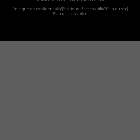
Politique de confidentialité
Politique d’accessibilité
Plan du site
Plan d'accessibilite
Comment installer notre vignette sur votre
appareil mobile