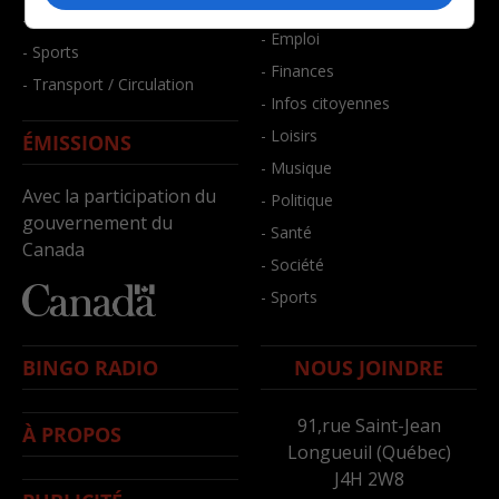
- Bien-être
- Santé et bien-être
- Emploi
- Sports
- Finances
- Transport / Circulation
- Infos citoyennes
- Loisirs
ÉMISSIONS
- Musique
Avec la participation du
- Politique
gouvernement du
- Santé
Canada
- Société
- Sports
BINGO RADIO
NOUS JOINDRE
91,rue Saint-Jean
À PROPOS
Longueuil (Québec)
J4H 2W8