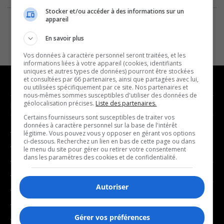
Stocker et/ou accéder à des informations sur un
appareil
En savoir plus
Vos données à caractère personnel seront traitées, et les
informations liées à votre appareil (cookies, identifiants
uniques et autres types de données) pourront être stockées
et consultées par 66 partenaires, ainsi que partagées avec lui,
ou utilisées spécifiquement par ce site. Nos partenaires et
nous-mêmes sommes susceptibles d'utiliser des données de
géolocalisation précises.
Liste des partenaires.
NOUVELLES
MUSIQUE
Certains fournisseurs sont susceptibles de traiter vos
données à caractère personnel sur la base de l'intérêt
- Affaires municipales
- Décompte franco
légitime. Vous pouvez vous y opposer en gérant vos options
ci-dessous. Recherchez un lien en bas de cette page ou dans
- Communauté / Social
- Joué récemment
le menu du site pour gérer ou retirer votre consentement
dans les paramètres des cookies et de confidentialité.
- Culture
BALADOS
- Économie
Autoriser
- Éducation
- Affaires
- Environnement
- Art de vivre
Gérer vos préférences
- Faits divers