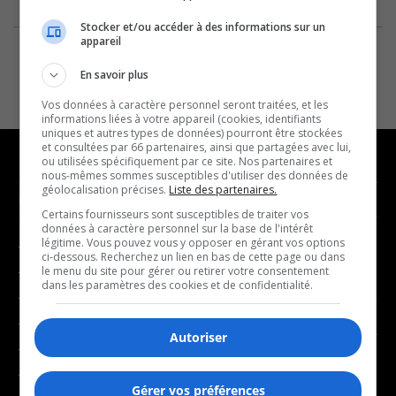
Stocker et/ou accéder à des informations sur un
appareil
En savoir plus
Vos données à caractère personnel seront traitées, et les
informations liées à votre appareil (cookies, identifiants
uniques et autres types de données) pourront être stockées
et consultées par 66 partenaires, ainsi que partagées avec lui,
ou utilisées spécifiquement par ce site. Nos partenaires et
nous-mêmes sommes susceptibles d'utiliser des données de
géolocalisation précises.
Liste des partenaires.
NOUVELLES
MUSIQUE
Certains fournisseurs sont susceptibles de traiter vos
données à caractère personnel sur la base de l'intérêt
légitime. Vous pouvez vous y opposer en gérant vos options
- Affaires municipales
- Décompte franco
ci-dessous. Recherchez un lien en bas de cette page ou dans
- Communauté / Social
- Joué récemment
le menu du site pour gérer ou retirer votre consentement
dans les paramètres des cookies et de confidentialité.
- Culture
BALADOS
- Économie
Autoriser
- Éducation
- Affaires
- Environnement
- Art de vivre
Gérer vos préférences