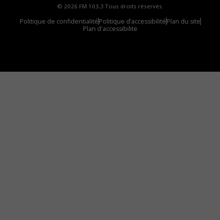
© 2026 FM 103,3 Tous droits réservés.
Politique de confidentialité
Politique d’accessibilité
Plan du site
Plan d'accessibilite
Comment installer notre vignette sur votre
appareil mobile