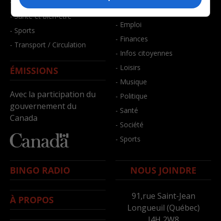
- Faits divers
- Bien-être
- Santé et bien-être
- Emploi
- Sports
- Finances
- Transport / Circulation
- Infos citoyennes
- Loisirs
ÉMISSIONS
- Musique
Avec la participation du
- Politique
gouvernement du
- Santé
Canada
- Société
- Sports
BINGO RADIO
NOUS JOINDRE
91,rue Saint-Jean
À PROPOS
Longueuil (Québec)
J4H 2W8