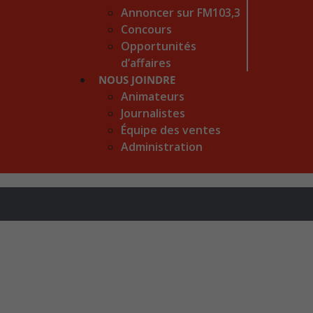
Annoncer sur FM103,3
Concours
Opportunités
d’affaires
NOUS JOINDRE
Animateurs
Journalistes
Équipe des ventes
Administration