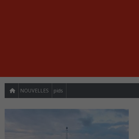
NOUVELLES
pids