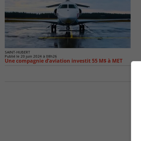
SAINT-HUBERT
Publié le 20 juin 2024 à 08h26
Une compagnie d’aviation investit 55 M$ à MET