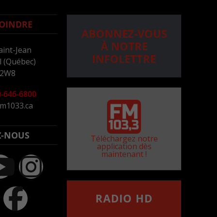
OINDRE
ABONNEZ-VOUS
À NOTRE
aint-Jean
INFOLETTRE
 (Québec)
 2W8
-646-6800
m1033.ca
Z-NOUS
Téléchargez notre
application dès
maintenant !
RADIO HD
••••••••••••••••••
Comment synthoniser la