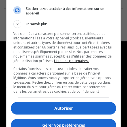
Stocker et/ou accéder à des informations sur un
appareil
En savoir plus
Vos données à caractère personnel seront traitées, et les
informations liées à votre appareil (cookies, identifiants
uniques et autres types de données) pourront être stockées
et consultées par 66 partenaires, ainsi que partagées avec lui,
ou utilisées spécifiquement par ce site. Nos partenaires et
nous-mêmes sommes susceptibles d'utiliser des données de
géolocalisation précises.
Liste des partenaires.
NOUVELLES
MUSIQUE
Certains fournisseurs sont susceptibles de traiter vos
données à caractère personnel sur la base de l'intérêt
légitime. Vous pouvez vous y opposer en gérant vos options
- Affaires municipales
- Décompte franco
ci-dessous. Recherchez un lien en bas de cette page ou dans
- Communauté / Social
- Joué récemment
le menu du site pour gérer ou retirer votre consentement
dans les paramètres des cookies et de confidentialité.
- Culture
BALADOS
- Économie
Autoriser
- Éducation
- Affaires
- Environnement
- Art de vivre
Gérer vos préférences