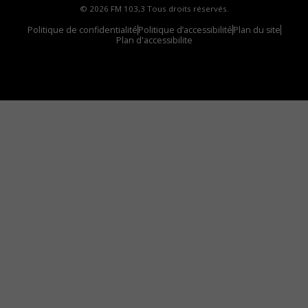
© 2026 FM 103,3 Tous droits réservés.
Politique de confidentialité
Politique d’accessibilité
Plan du site
Plan d'accessibilite
Comment installer notre vignette sur votre
appareil mobile