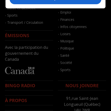
- Faits divers
- Bien-être
- Santé et bien-être
- Emploi
- Sports
- Finances
- Transport / Circulation
- Infos citoyennes
- Loisirs
ÉMISSIONS
- Musique
Avec la participation du
- Politique
gouvernement du
- Santé
Canada
- Société
- Sports
BINGO RADIO
NOUS JOINDRE
91,rue Saint-Jean
À PROPOS
Longueuil (Québec)
J4H 2W8