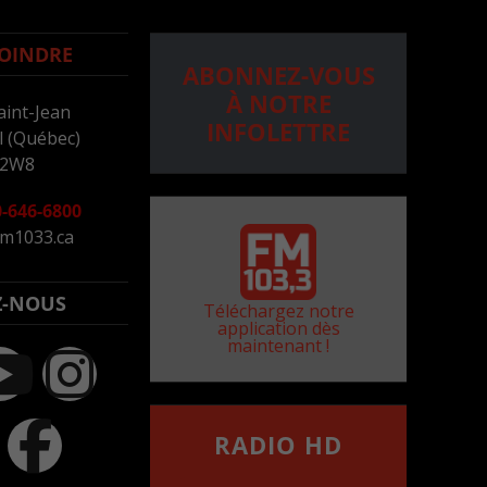
OINDRE
ABONNEZ-VOUS
À NOTRE
aint-Jean
INFOLETTRE
 (Québec)
 2W8
-646-6800
m1033.ca
Z-NOUS
Téléchargez notre
application dès
maintenant !
RADIO HD
••••••••••••••••••
Comment synthoniser la