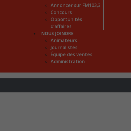
Annoncer sur FM103,3
Concours
Opportunités
d’affaires
NOUS JOINDRE
Animateurs
Journalistes
Équipe des ventes
Administration