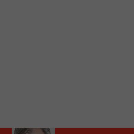
C
Vous avez envie d’écouter le FM 103,3 ou notre nouv
Ajoutez un signet FM 103,3 sur votre écran d’accueil
Voici la procédure ;)
À partir de votre téléphone, allez sur le site inte
Ensuite cliquez sur l’icône situé au bas de votre éc
(celui qui représente un carré incluant une flèche d
Cliquez maintenant sur l’option Ajouter sur l’écran
Faites Enregistrer en haut à droite.
Et voilà! Toutes les infos et l’écoute de votre radio loca
Audio