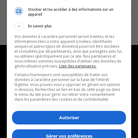
Stocker et/ou accéder à des informations sur un
appareil
En savoir plus
Vos données à caractère personnel seront traitées, et les
informations liées à votre appareil (cookies, identifiants
uniques et autres types de données) pourront être stockées
et consultées par 66 partenaires, ainsi que partagées avec lui,
ou utilisées spécifiquement par ce site. Nos partenaires et
nous-mêmes sommes susceptibles d'utiliser des données de
géolocalisation précises.
Liste des partenaires.
NOUVELLES
MUSIQUE
Certains fournisseurs sont susceptibles de traiter vos
données à caractère personnel sur la base de l'intérêt
légitime. Vous pouvez vous y opposer en gérant vos options
- Affaires municipales
- Décompte franco
ci-dessous. Recherchez un lien en bas de cette page ou dans
- Communauté / Social
- Joué récemment
le menu du site pour gérer ou retirer votre consentement
dans les paramètres des cookies et de confidentialité.
- Culture
BALADOS
- Économie
Autoriser
- Éducation
- Affaires
- Environnement
- Art de vivre
Gérer vos préférences