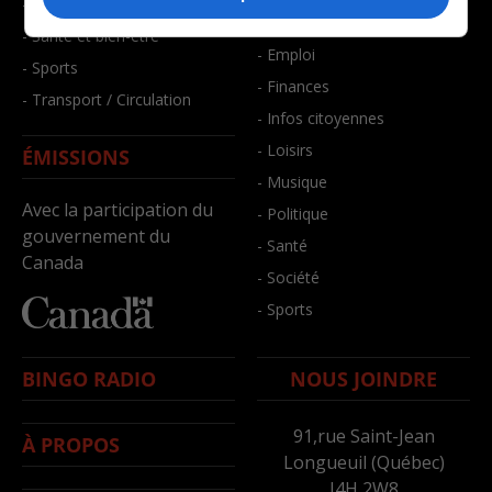
- Faits divers
- Bien-être
- Santé et bien-être
- Emploi
- Sports
- Finances
- Transport / Circulation
- Infos citoyennes
- Loisirs
ÉMISSIONS
- Musique
Avec la participation du
- Politique
gouvernement du
- Santé
Canada
- Société
- Sports
BINGO RADIO
NOUS JOINDRE
91,rue Saint-Jean
À PROPOS
Longueuil (Québec)
J4H 2W8