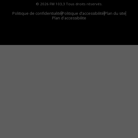
© 2026 FM 103,3 Tous droits réservés.
Politique de confidentialité
Politique d’accessibilité
Plan du site
Plan d'accessibilite
Comment installer notre vignette sur votre
appareil mobile