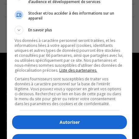
d’audience et développement de services
Stocker et/ou accéder à des informations sur un
appareil
En savoir plus
Vos données à caractère personnel seront traitées, et les
informations liées à votre appareil (cookies, identifiants
uniques et autres types de données) pourront être stockées
et consultées par 66 partenaires, ainsi que partagées avec lui,
ou utilisées spécifiquement par ce site. Nos partenaires et
nous-mêmes sommes susceptibles d'utiliser des données de
géolocalisation précises.
Liste des partenaires.
NOUVELLES
MUSIQUE
Certains fournisseurs sont susceptibles de traiter vos
données à caractère personnel sur la base de l'intérêt
légitime. Vous pouvez vous y opposer en gérant vos options
- Affaires municipales
- Décompte franco
ci-dessous. Recherchez un lien en bas de cette page ou dans
le menu du site pour gérer ou retirer votre consentement
- Communauté / Social
- Joué récemment
dans les paramètres des cookies et de confidentialité.
- Culture
BALADOS
- Économie
Autoriser
- Éducation
- Affaires
- Environnement