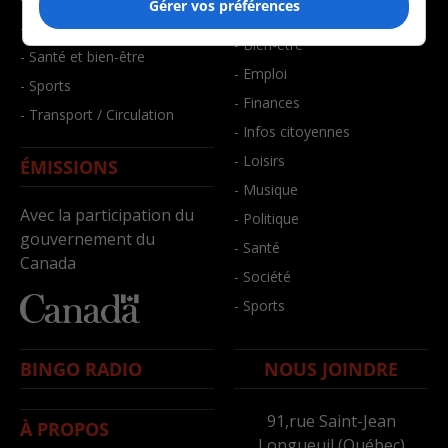
Gérer vos préférences
- Art de vivre
- Faits divers
- Bien-être
- Santé et bien-être
- Emploi
- Sports
- Finances
- Transport / Circulation
- Infos citoyennes
- Loisirs
ÉMISSIONS
- Musique
Avec la participation du
- Politique
gouvernement du
- Santé
Canada
- Société
- Sports
BINGO RADIO
NOUS JOINDRE
91,rue Saint-Jean
À PROPOS
Longueuil (Québec)