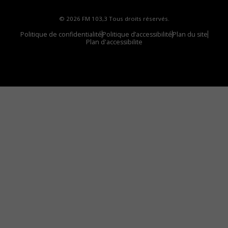
© 2026 FM 103,3 Tous droits réservés.
Politique de confidentialité
Politique d’accessibilité
Plan du site
Plan d'accessibilite
Comment installer notre vignette sur votre
appareil mobile