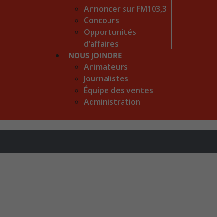
Annoncer sur FM103,3
Concours
Opportunités
d’affaires
NOUS JOINDRE
Animateurs
Journalistes
Équipe des ventes
Administration