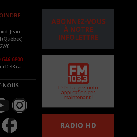
OINDRE
ABONNEZ-VOUS
À NOTRE
aint-Jean
INFOLETTRE
 (Québec)
 2W8
-646-6800
m1033.ca
Z-NOUS
Téléchargez notre
application dès
maintenant !
RADIO HD
••••••••••••••••••
Comment synthoniser la