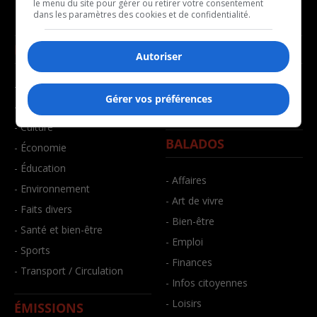
le menu du site pour gérer ou retirer votre consentement
dans les paramètres des cookies et de confidentialité.
NOUVELLES
MUSIQUE
Autoriser
- Affaires municipales
- Décompte franco
Gérer vos préférences
- Communauté / Social
- Joué récemment
- Culture
BALADOS
- Économie
- Éducation
- Affaires
- Environnement
- Art de vivre
- Faits divers
- Bien-être
- Santé et bien-être
- Emploi
- Sports
- Finances
- Transport / Circulation
- Infos citoyennes
- Loisirs
ÉMISSIONS