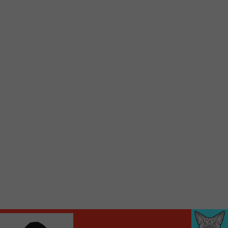
Voici la procédure ;)
À partir de votre téléphone, allez sur le site
internet de la Radio allumée au
www.fm1033.ca
Ensuite cliquez sur l’icône situé au bas de
votre écran
(celui qui représente un carré incluant une
flèche dirigé vers le haut)
Cliquez maintenant sur l’option Ajouter sur
l’écran d’accueil et vous verrez apparaître le
logo du FM 103,3
Faites Enregistrer en haut à droite.
Et voilà! Toutes les infos et l’écoute de votre radio
locale vous sont maintenant accessibles en un clic!
Audio
00:00
00:00