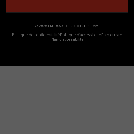
votre voiture
© 2026 FM 103,3 Tous droits réservés.
Politique de confidentialité
Politique d’accessibilité
Plan du site
Plan d'accessibilite
Comment installer notre vignette sur votre