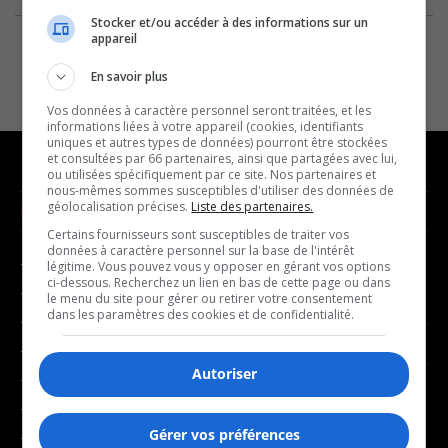
Stocker et/ou accéder à des informations sur un
appareil
En savoir plus
Vos données à caractère personnel seront traitées, et les
informations liées à votre appareil (cookies, identifiants
uniques et autres types de données) pourront être stockées
et consultées par 66 partenaires, ainsi que partagées avec lui,
ou utilisées spécifiquement par ce site. Nos partenaires et
nous-mêmes sommes susceptibles d'utiliser des données de
géolocalisation précises.
Liste des partenaires.
NOUVELLES
MUSIQUE
Certains fournisseurs sont susceptibles de traiter vos
données à caractère personnel sur la base de l'intérêt
- Affaires municipales
- Décompte franco
légitime. Vous pouvez vous y opposer en gérant vos options
ci-dessous. Recherchez un lien en bas de cette page ou dans
- Communauté / Social
- Joué récemment
le menu du site pour gérer ou retirer votre consentement
dans les paramètres des cookies et de confidentialité.
- Culture
BALADOS
- Économie
Autoriser
- Éducation
- Affaires
- Environnement
- Art de vivre
Gérer vos préférences
- Faits divers