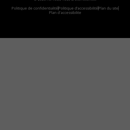
Politique de confidentialité
Politique d’accessibilité
Plan du site
Plan d'accessibilite
Comment installer notre vignette sur votre
appareil mobile