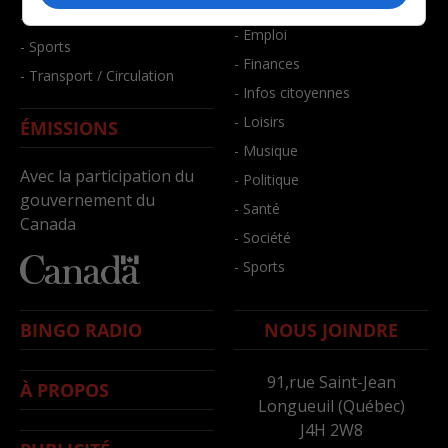
- Bien-être
- Santé et bien-être
- Emploi
- Sports
- Finances
- Transport / Circulation
- Infos citoyennes
- Loisirs
ÉMISSIONS
- Musique
Avec la participation du
- Politique
gouvernement du
- Santé
Canada
- Société
- Sports
BINGO RADIO
NOUS JOINDRE
91,rue Saint-Jean
À PROPOS
Longueuil (Québec)
J4H 2W8