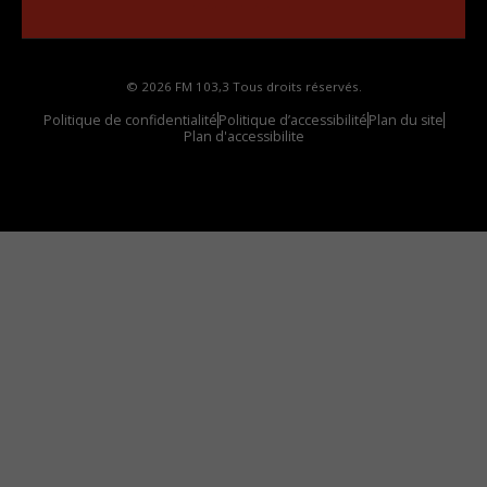
votre voiture
© 2026 FM 103,3 Tous droits réservés.
Politique de confidentialité
Politique d’accessibilité
Plan du site
Plan d'accessibilite
Comment installer notre vignette sur votre