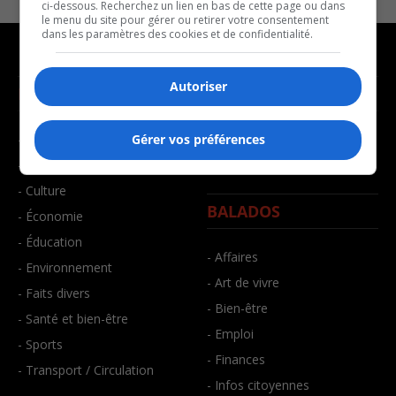
ci-dessous. Recherchez un lien en bas de cette page ou dans
le menu du site pour gérer ou retirer votre consentement
dans les paramètres des cookies et de confidentialité.
Autoriser
NOUVELLES
MUSIQUE
- Affaires municipales
- Décompte franco
Gérer vos préférences
- Communauté / Social
- Joué récemment
- Culture
BALADOS
- Économie
- Éducation
- Affaires
- Environnement
- Art de vivre
- Faits divers
- Bien-être
- Santé et bien-être
- Emploi
- Sports
- Finances
- Transport / Circulation
- Infos citoyennes