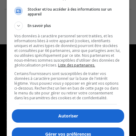
Stocker et/ou accéder à des informations sur un
appareil
En savoir plus
Vos données à caractère personnel seront traitées, et les
informations liées à votre appareil (cookies, identifiants
uniques et autres types de données) pourront être stockées
et consultées par 66 partenaires, ainsi que partagées avec lui,
ou utilisées spécifiquement par ce site. Nos partenaires et
nous-mêmes sommes susceptibles d'utiliser des données de
géolocalisation précises.
Liste des partenaires.
NOUVELLES
MUSIQUE
Certains fournisseurs sont susceptibles de traiter vos
données à caractère personnel sur la base de l'intérêt
légitime. Vous pouvez vous y opposer en gérant vos options
- Affaires municipales
- Décompte franco
ci-dessous. Recherchez un lien en bas de cette page ou dans
- Communauté / Social
- Joué récemment
le menu du site pour gérer ou retirer votre consentement
dans les paramètres des cookies et de confidentialité.
- Culture
BALADOS
- Économie
Autoriser
- Éducation
- Affaires
- Environnement
- Art de vivre
Gérer vos préférences