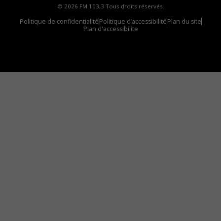
© 2026 FM 103,3 Tous droits réservés.
Politique de confidentialité
Politique d’accessibilité
Plan du site
Plan d'accessibilite
Comment installer notre vignette sur votre
appareil mobile