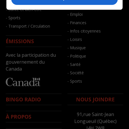
- Faits divers
- Bien-être
- Santé et bien-être
- Emploi
- Sports
- Finances
- Transport / Circulation
- Infos citoyennes
- Loisirs
ÉMISSIONS
- Musique
Avec la participation du
- Politique
gouvernement du
- Santé
Canada
- Société
- Sports
BINGO RADIO
NOUS JOINDRE
91,rue Saint-Jean
À PROPOS
Longueuil (Québec)
J4H 2W8