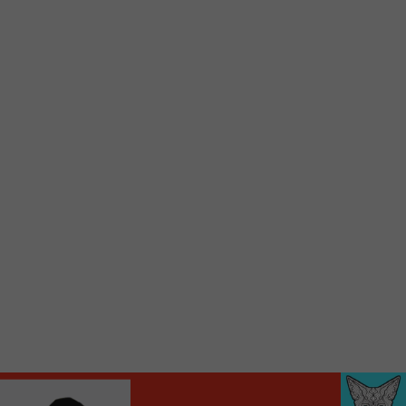
Voici la procédure ;)
À partir de votre téléphone, allez sur le site
internet de la Radio allumée au
www.fm1033.ca
Ensuite cliquez sur l’icône situé au bas de
votre écran
(celui qui représente un carré incluant une
flèche dirigé vers le haut)
Cliquez maintenant sur l’option Ajouter sur
l’écran d’accueil et vous verrez apparaître le
logo du FM 103,3
Faites Enregistrer en haut à droite.
Et voilà! Toutes les infos et l’écoute de votre radio
locale vous sont maintenant accessibles en un clic!
Audio
00:00
00:00