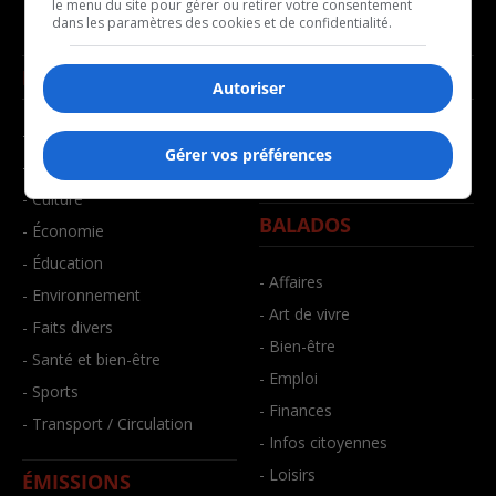
le menu du site pour gérer ou retirer votre consentement
dans les paramètres des cookies et de confidentialité.
NOUVELLES
MUSIQUE
Autoriser
- Affaires municipales
- Décompte franco
Gérer vos préférences
- Communauté / Social
- Joué récemment
- Culture
BALADOS
- Économie
- Éducation
- Affaires
- Environnement
- Art de vivre
- Faits divers
- Bien-être
- Santé et bien-être
- Emploi
- Sports
- Finances
- Transport / Circulation
- Infos citoyennes
- Loisirs
ÉMISSIONS