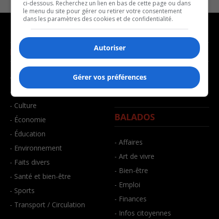
ci-dessous. Recherchez un lien en bas de cette page ou dans
le menu du site pour gérer ou retirer votre consentement
dans les paramètres des cookies et de confidentialité.
Autoriser
NOUVELLES
MUSIQUE
- Affaires municipales
- Décompte franco
Gérer vos préférences
- Communauté / Social
- Joué récemment
- Culture
BALADOS
- Économie
- Éducation
- Affaires
- Environnement
- Art de vivre
- Faits divers
- Bien-être
- Santé et bien-être
- Emploi
- Sports
- Finances
- Transport / Circulation
- Infos citoyennes