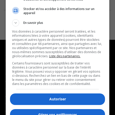
Stocker et/ou accéder à des informations sur un
appareil
En savoir plus
Vos données à caractère personnel seront traitées, et les
informations liées à votre appareil (cookies, identifiants
uniques et autres types de données) pourront être stockées
et consultées par 66 partenaires, ainsi que partagées avec lui,
ou utilisées spécifiquement par ce site. Nos partenaires et
nous-mêmes sommes susceptibles d'utiliser des données de
géolocalisation précises.
Liste des partenaires.
NOUVELLES
MUSIQUE
Certains fournisseurs sont susceptibles de traiter vos
données à caractère personnel sur la base de l'intérêt
légitime. Vous pouvez vous y opposer en gérant vos options
- Affaires municipales
- Décompte franco
ci-dessous. Recherchez un lien en bas de cette page ou dans
le menu du site pour gérer ou retirer votre consentement
- Communauté / Social
- Joué récemment
dans les paramètres des cookies et de confidentialité.
- Culture
BALADOS
- Économie
Autoriser
- Éducation
- Affaires
- Environnement
Gérer vos préférences