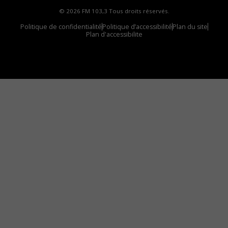
© 2026 FM 103,3 Tous droits réservés.
Politique de confidentialité
Politique d’accessibilité
Plan du site
Plan d'accessibilite
Comment installer notre vignette sur votre
appareil mobile