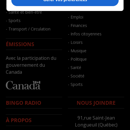
- Art de vivre
- Faits divers
- Bien-être
- Santé et bien-être
- Emploi
- Sports
- Finances
- Transport / Circulation
- Infos citoyennes
- Loisirs
ÉMISSIONS
- Musique
Avec la participation du
- Politique
gouvernement du
- Santé
Canada
- Société
- Sports
BINGO RADIO
NOUS JOINDRE
91,rue Saint-Jean
À PROPOS
Longueuil (Québec)