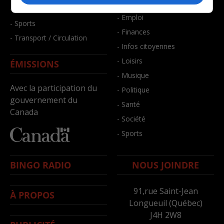
- Bien-être
- Santé et bien-être
- Emploi
- Sports
- Finances
- Transport / Circulation
- Infos citoyennes
- Loisirs
ÉMISSIONS
- Musique
Avec la participation du
- Politique
gouvernement du
- Santé
Canada
- Société
- Sports
BINGO RADIO
NOUS JOINDRE
91,rue Saint-Jean
À PROPOS
Longueuil (Québec)
J4H 2W8