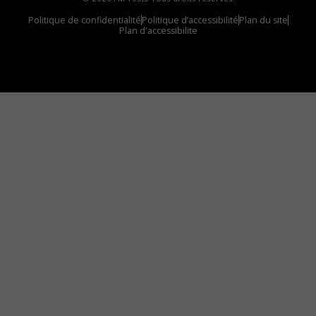
Politique de confidentialité
Politique d’accessibilité
Plan du site
Plan d'accessibilite
Comment installer notre vignette sur votre
appareil mobile