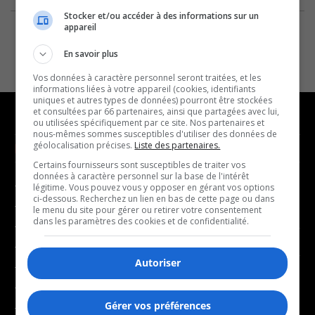
Stocker et/ou accéder à des informations sur un
appareil
En savoir plus
Vos données à caractère personnel seront traitées, et les
informations liées à votre appareil (cookies, identifiants
uniques et autres types de données) pourront être stockées
et consultées par 66 partenaires, ainsi que partagées avec lui,
ou utilisées spécifiquement par ce site. Nos partenaires et
nous-mêmes sommes susceptibles d'utiliser des données de
géolocalisation précises.
Liste des partenaires.
NOUVELLES
MUSIQUE
Certains fournisseurs sont susceptibles de traiter vos
données à caractère personnel sur la base de l'intérêt
- Affaires municipales
- Décompte franco
légitime. Vous pouvez vous y opposer en gérant vos options
ci-dessous. Recherchez un lien en bas de cette page ou dans
- Communauté / Social
- Joué récemment
le menu du site pour gérer ou retirer votre consentement
dans les paramètres des cookies et de confidentialité.
- Culture
BALADOS
- Économie
Autoriser
- Éducation
- Affaires
- Environnement
- Art de vivre
Gérer vos préférences
- Faits divers