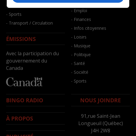
- Bien-être
- Santé et bien-être
- Emploi
- Sports
- Finances
- Transport / Circulation
- Infos citoyennes
- Loisirs
ÉMISSIONS
- Musique
Avec la participation du
- Politique
gouvernement du
- Santé
Canada
- Société
- Sports
BINGO RADIO
NOUS JOINDRE
91,rue Saint-Jean
À PROPOS
Longueuil (Québec)
J4H 2W8