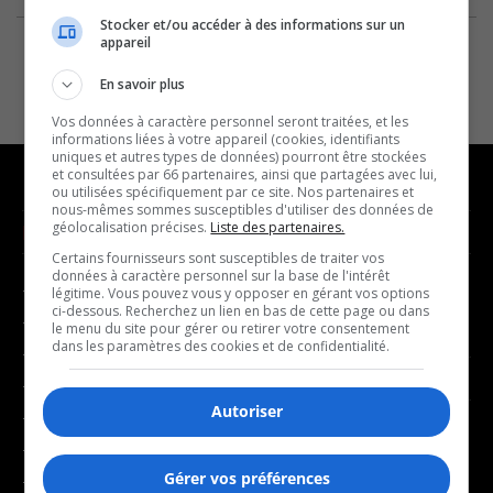
Stocker et/ou accéder à des informations sur un
appareil
En savoir plus
Vos données à caractère personnel seront traitées, et les
informations liées à votre appareil (cookies, identifiants
uniques et autres types de données) pourront être stockées
et consultées par 66 partenaires, ainsi que partagées avec lui,
ou utilisées spécifiquement par ce site. Nos partenaires et
nous-mêmes sommes susceptibles d'utiliser des données de
géolocalisation précises.
Liste des partenaires.
NOUVELLES
MUSIQUE
Certains fournisseurs sont susceptibles de traiter vos
données à caractère personnel sur la base de l'intérêt
- Affaires municipales
- Décompte franco
légitime. Vous pouvez vous y opposer en gérant vos options
ci-dessous. Recherchez un lien en bas de cette page ou dans
- Communauté / Social
- Joué récemment
le menu du site pour gérer ou retirer votre consentement
dans les paramètres des cookies et de confidentialité.
- Culture
BALADOS
- Économie
Autoriser
- Éducation
- Affaires
- Environnement
- Art de vivre
Gérer vos préférences
- Faits divers