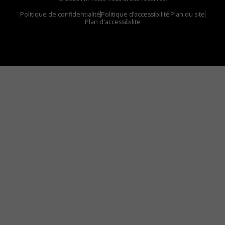
Politique de confidentialité
Politique d’accessibilité
Plan du site
Plan d'accessibilite
Comment installer notre vignette sur votre
appareil mobile