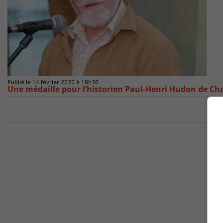
Publié le 14 février 2020 à 18h30
Une médaille pour l’historien Paul-Henri Hudon de C