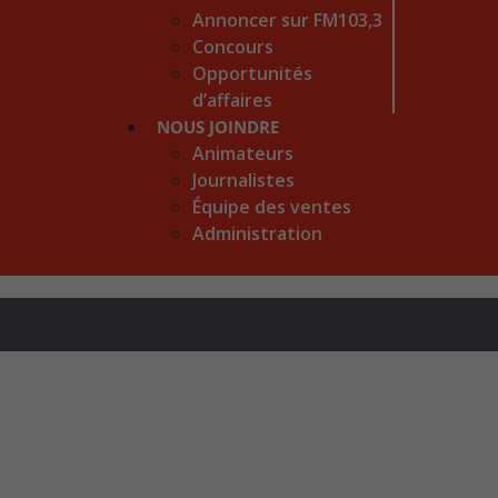
Annoncer sur FM103,3
Concours
Opportunités
d’affaires
NOUS JOINDRE
Animateurs
Journalistes
Équipe des ventes
Administration