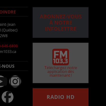
OINDRE
ABONNEZ-VOUS
À NOTRE
aint-Jean
INFOLETTRE
 (Québec)
 2W8
-646-6800
m1033.ca
Z-NOUS
Téléchargez notre
application dès
maintenant !
RADIO HD
••••••••••••••••••
Comment synthoniser la