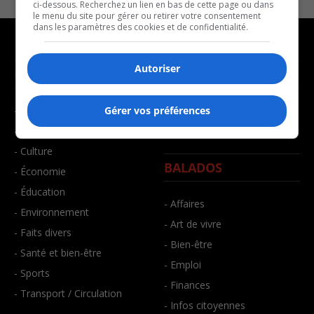
ci-dessous. Recherchez un lien en bas de cette page ou dans
le menu du site pour gérer ou retirer votre consentement
dans les paramètres des cookies et de confidentialité.
Autoriser
NOUVELLES
MUSIQUE
- Affaires municipales
- Décompte franco
Gérer vos préférences
- Communauté / Social
- Joué récemment
- Culture
BALADOS
- Économie
- Éducation
- Affaires
- Environnement
- Art de vivre
- Faits divers
- Bien-être
- Santé et bien-être
- Emploi
- Sports
- Finances
- Transport / Circulation
- Infos citoyennes