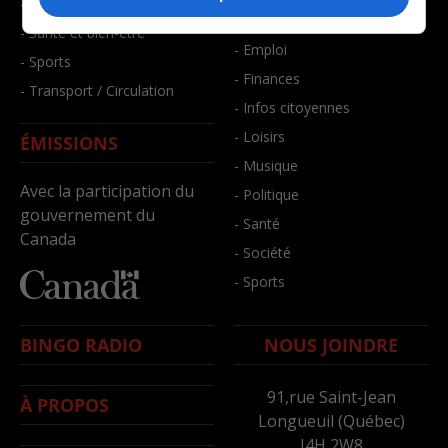
- Faits divers
- Bien-être
- Santé et bien-être
- Emploi
- Sports
- Finances
- Transport / Circulation
- Infos citoyennes
- Loisirs
ÉMISSIONS
- Musique
Avec la participation du
- Politique
gouvernement du
- Santé
Canada
- Société
- Sports
BINGO RADIO
NOUS JOINDRE
91,rue Saint-Jean
À PROPOS
Longueuil (Québec)
J4H 2W8