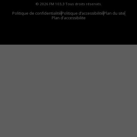
© 2026 FM 103,3 Tous droits réservés.
Politique de confidentialité
Politique d’accessibilité
Plan du site
Plan d'accessibilite
Comment installer notre vignette sur votre
appareil mobile