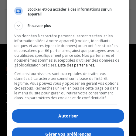
Stocker et/ou accéder à des informations sur un
appareil
En savoir plus
Vos données à caractère personnel seront traitées, et les
informations liées à votre appareil (cookies, identifiants
uniques et autres types de données) pourront être stockées
et consultées par 66 partenaires, ainsi que partagées avec lui,
ou utilisées spécifiquement par ce site. Nos partenaires et
nous-mêmes sommes susceptibles d'utiliser des données de
géolocalisation précises.
Liste des partenaires.
NOUVELLES
MUSIQUE
Certains fournisseurs sont susceptibles de traiter vos
données à caractère personnel sur la base de l'intérêt
légitime. Vous pouvez vous y opposer en gérant vos options
- Affaires municipales
- Décompte franco
ci-dessous. Recherchez un lien en bas de cette page ou dans
- Communauté / Social
- Joué récemment
le menu du site pour gérer ou retirer votre consentement
dans les paramètres des cookies et de confidentialité.
- Culture
BALADOS
- Économie
Autoriser
- Éducation
- Affaires
- Environnement
- Art de vivre
Gérer vos préférences