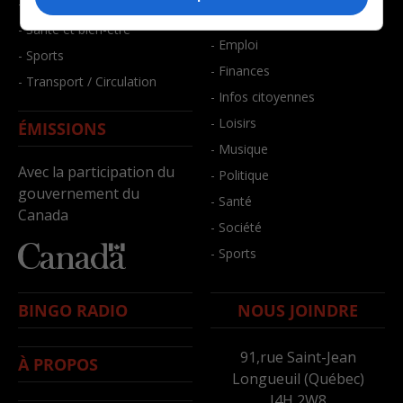
- Faits divers
- Bien-être
- Santé et bien-être
- Emploi
- Sports
- Finances
- Transport / Circulation
- Infos citoyennes
- Loisirs
ÉMISSIONS
- Musique
Avec la participation du
- Politique
gouvernement du
- Santé
Canada
- Société
- Sports
BINGO RADIO
NOUS JOINDRE
91,rue Saint-Jean
À PROPOS
Longueuil (Québec)
J4H 2W8