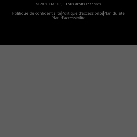
© 2026 FM 103,3 Tous droits réservés.
Politique de confidentialité
Politique d’accessibilité
Plan du site
Plan d'accessibilite
Comment installer notre vignette sur votre
appareil mobile