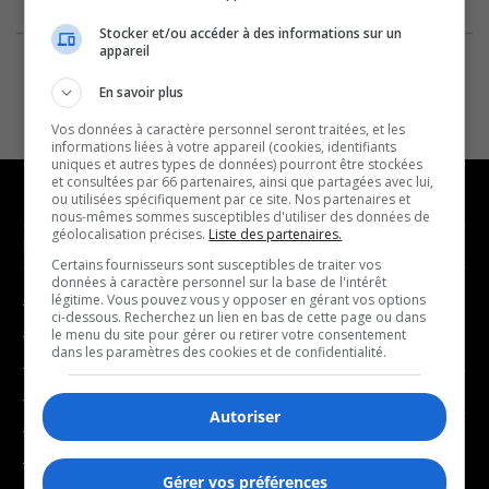
Stocker et/ou accéder à des informations sur un
appareil
En savoir plus
Vos données à caractère personnel seront traitées, et les
informations liées à votre appareil (cookies, identifiants
uniques et autres types de données) pourront être stockées
et consultées par 66 partenaires, ainsi que partagées avec lui,
ou utilisées spécifiquement par ce site. Nos partenaires et
nous-mêmes sommes susceptibles d'utiliser des données de
géolocalisation précises.
Liste des partenaires.
NOUVELLES
MUSIQUE
Certains fournisseurs sont susceptibles de traiter vos
données à caractère personnel sur la base de l'intérêt
légitime. Vous pouvez vous y opposer en gérant vos options
- Affaires municipales
- Décompte franco
ci-dessous. Recherchez un lien en bas de cette page ou dans
- Communauté / Social
- Joué récemment
le menu du site pour gérer ou retirer votre consentement
dans les paramètres des cookies et de confidentialité.
- Culture
BALADOS
- Économie
Autoriser
- Éducation
- Affaires
- Environnement
- Art de vivre
Gérer vos préférences