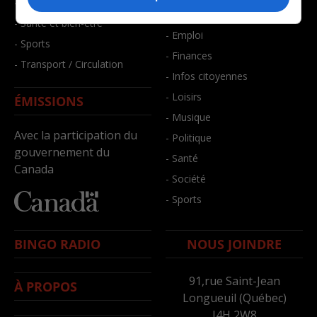
- Faits divers
- Bien-être
- Santé et bien-être
- Emploi
- Sports
- Finances
- Transport / Circulation
- Infos citoyennes
- Loisirs
ÉMISSIONS
- Musique
Avec la participation du
- Politique
gouvernement du
- Santé
Canada
- Société
- Sports
BINGO RADIO
NOUS JOINDRE
91,rue Saint-Jean
À PROPOS
Longueuil (Québec)
J4H 2W8