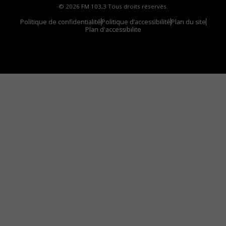
© 2026 FM 103,3 Tous droits réservés.
Politique de confidentialité
Politique d’accessibilité
Plan du site
Plan d'accessibilite
Comment installer notre vignette sur votre
appareil mobile