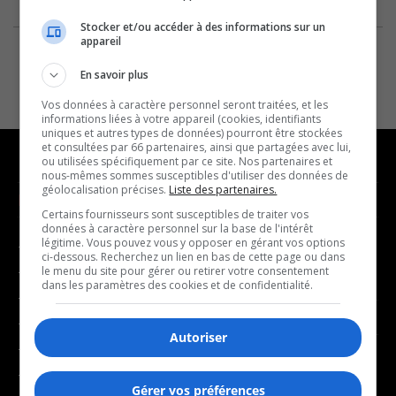
Stocker et/ou accéder à des informations sur un
appareil
En savoir plus
Vos données à caractère personnel seront traitées, et les
informations liées à votre appareil (cookies, identifiants
uniques et autres types de données) pourront être stockées
et consultées par 66 partenaires, ainsi que partagées avec lui,
ou utilisées spécifiquement par ce site. Nos partenaires et
nous-mêmes sommes susceptibles d'utiliser des données de
géolocalisation précises.
Liste des partenaires.
NOUVELLES
MUSIQUE
Certains fournisseurs sont susceptibles de traiter vos
données à caractère personnel sur la base de l'intérêt
légitime. Vous pouvez vous y opposer en gérant vos options
- Affaires municipales
- Décompte franco
ci-dessous. Recherchez un lien en bas de cette page ou dans
- Communauté / Social
- Joué récemment
le menu du site pour gérer ou retirer votre consentement
dans les paramètres des cookies et de confidentialité.
- Culture
BALADOS
- Économie
Autoriser
- Éducation
- Affaires
- Environnement
- Art de vivre
Gérer vos préférences