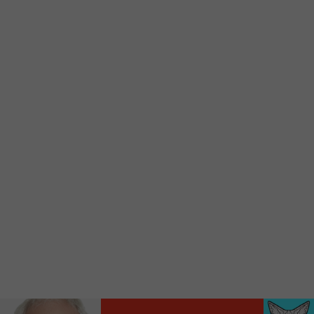
Voici la procédure ;)
À partir de votre téléphone, allez sur le site
internet de la Radio allumée au
www.fm1033.ca
Ensuite cliquez sur l’icône situé au bas de
votre écran
(celui qui représente un carré incluant une
flèche dirigé vers le haut)
Cliquez maintenant sur l’option Ajouter sur
l’écran d’accueil et vous verrez apparaître le
logo du FM 103,3
Faites Enregistrer en haut à droite.
Et voilà! Toutes les infos et l’écoute de votre radio
locale vous sont maintenant accessibles en un clic!
Audio