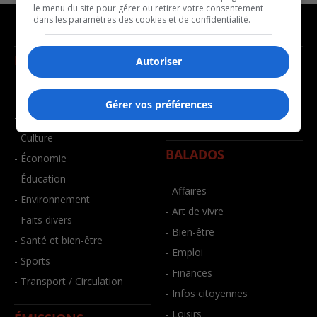
le menu du site pour gérer ou retirer votre consentement
dans les paramètres des cookies et de confidentialité.
NOUVELLES
MUSIQUE
Autoriser
- Affaires municipales
- Décompte franco
Gérer vos préférences
- Communauté / Social
- Joué récemment
- Culture
BALADOS
- Économie
- Éducation
- Affaires
- Environnement
- Art de vivre
- Faits divers
- Bien-être
- Santé et bien-être
- Emploi
- Sports
- Finances
- Transport / Circulation
- Infos citoyennes
- Loisirs