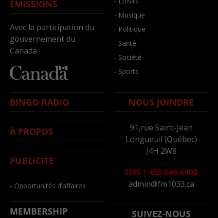
- Loisirs
ÉMISSIONS
- Musique
Avec la participation du
- Politique
gouvernement du
- Santé
Canada
- Société
- Sports
BINGO RADIO
NOUS JOINDRE
91,rue Saint-Jean
À PROPOS
Longueuil (Québec)
J4H 2W8
PUBLICITÉ
SMS
|
450-646-6800
admin@fm1033.ca
- Opportunités d’affaires
MEMBERSHIP
SUIVEZ-NOUS