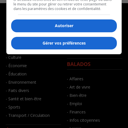
le menu du site pour gérer ou retirer votre consentement
dans les paramètres des cookies et de confidentialité.
NOUVELLES
MUSIQUE
Autoriser
- Affaires municipales
- Décompte franco
Gérer vos préférences
- Communauté / Social
- Joué récemment
- Culture
BALADOS
- Économie
- Éducation
- Affaires
- Environnement
- Art de vivre
- Faits divers
- Bien-être
- Santé et bien-être
- Emploi
- Sports
- Finances
- Transport / Circulation
- Infos citoyennes