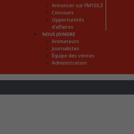
Annoncer sur FM103,3
Concours
Opportunités
d’affaires
NOUS JOINDRE
Animateurs
Journalistes
Équipe des ventes
Administration