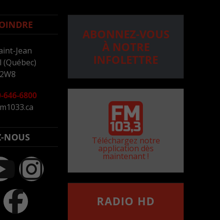
OINDRE
ABONNEZ-VOUS
À NOTRE
aint-Jean
INFOLETTRE
 (Québec)
 2W8
-646-6800
m1033.ca
Z-NOUS
Téléchargez notre
application dès
maintenant !
RADIO HD
••••••••••••••••••
Comment synthoniser la