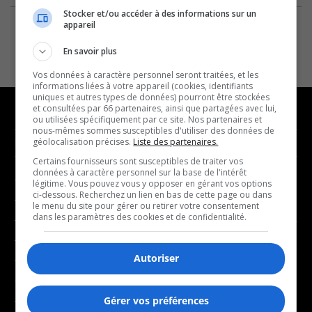
Stocker et/ou accéder à des informations sur un
appareil
En savoir plus
Vos données à caractère personnel seront traitées, et les
informations liées à votre appareil (cookies, identifiants
uniques et autres types de données) pourront être stockées
et consultées par 66 partenaires, ainsi que partagées avec lui,
ou utilisées spécifiquement par ce site. Nos partenaires et
nous-mêmes sommes susceptibles d'utiliser des données de
NOUVELLES
MUSIQUE
géolocalisation précises.
Liste des partenaires.
Certains fournisseurs sont susceptibles de traiter vos
données à caractère personnel sur la base de l'intérêt
- Affaires municipales
- Décompte franco
légitime. Vous pouvez vous y opposer en gérant vos options
ci-dessous. Recherchez un lien en bas de cette page ou dans
- Communauté / Social
- Joué récemment
le menu du site pour gérer ou retirer votre consentement
dans les paramètres des cookies et de confidentialité.
- Culture
BALADOS
- Économie
Autoriser
- Éducation
- Affaires
- Environnement
- Art de vivre
- Faits divers
Gérer vos préférences
- Bien-être