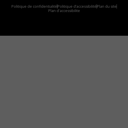
Politique de confidentialité
Politique d’accessibilité
Plan du site
Plan d'accessibilite
Comment installer notre vignette sur votre
appareil mobile