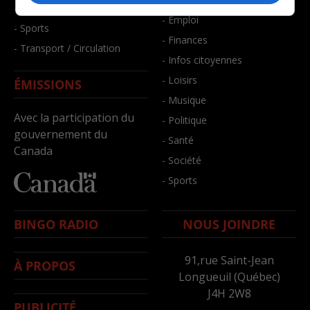
- Santé et bien-être
- Emploi
- Sports
- Finances
- Transport / Circulation
- Infos citoyennes
- Loisirs
ÉMISSIONS
- Musique
Avec la participation du
- Politique
gouvernement du
- Santé
Canada
- Société
- Sports
BINGO RADIO
NOUS JOINDRE
91,rue Saint-Jean
À PROPOS
Longueuil (Québec)
J4H 2W8
PUBLICITÉ