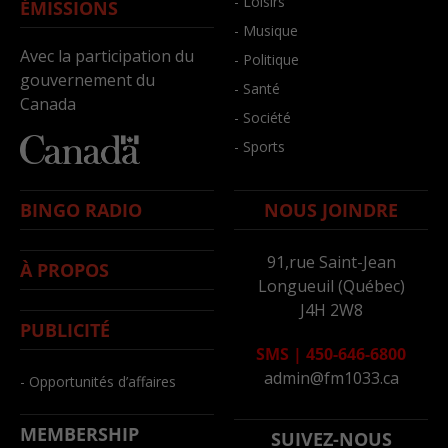
- Loisirs
ÉMISSIONS
- Musique
Avec la participation du
- Politique
gouvernement du
- Santé
Canada
- Société
- Sports
BINGO RADIO
NOUS JOINDRE
91,rue Saint-Jean
À PROPOS
Longueuil (Québec)
J4H 2W8
PUBLICITÉ
SMS
|
450-646-6800
admin@fm1033.ca
- Opportunités d’affaires
MEMBERSHIP
SUIVEZ-NOUS