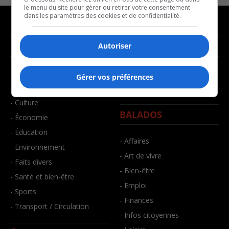
le menu du site pour gérer ou retirer votre consentement
dans les paramètres des cookies et de confidentialité.
NOUVELLES
MUSIQUE
Autoriser
- Affaires municipales
- Décompte franco
Gérer vos préférences
- Communauté / Social
- Joué récemment
- Culture
BALADOS
- Économie
- Éducation
- Affaires
- Environnement
- Art de vivre
- Faits divers
- Bien-être
- Santé et bien-être
- Emploi
- Sports
- Finances
- Transport / Circulation
- Infos citoyennes