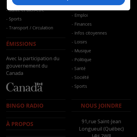
- Faits divers
- Bien-être
- Santé et bien-être
- Emploi
- Sports
- Finances
- Transport / Circulation
- Infos citoyennes
- Loisirs
ÉMISSIONS
- Musique
Avec la participation du
- Politique
gouvernement du
- Santé
Canada
- Société
- Sports
BINGO RADIO
NOUS JOINDRE
91,rue Saint-Jean
À PROPOS
Longueuil (Québec)
J4H 2W8