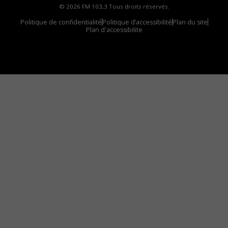
© 2026 FM 103,3 Tous droits réservés.
Politique de confidentialité
Politique d’accessibilité
Plan du site
Plan d'accessibilite
Comment installer notre vignette sur votre
appareil mobile