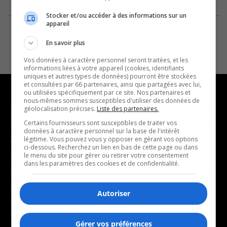
Stocker et/ou accéder à des informations sur un
appareil
En savoir plus
Vos données à caractère personnel seront traitées, et les
informations liées à votre appareil (cookies, identifiants
uniques et autres types de données) pourront être stockées
et consultées par 66 partenaires, ainsi que partagées avec lui,
ou utilisées spécifiquement par ce site. Nos partenaires et
nous-mêmes sommes susceptibles d'utiliser des données de
géolocalisation précises.
Liste des partenaires.
NOUVELLES
MUSIQUE
Certains fournisseurs sont susceptibles de traiter vos
données à caractère personnel sur la base de l'intérêt
légitime. Vous pouvez vous y opposer en gérant vos options
- Affaires municipales
- Décompte franco
ci-dessous. Recherchez un lien en bas de cette page ou dans
- Communauté / Social
- Joué récemment
le menu du site pour gérer ou retirer votre consentement
dans les paramètres des cookies et de confidentialité.
- Culture
BALADOS
- Économie
Autoriser
- Éducation
- Affaires
- Environnement
- Art de vivre
Gérer vos préférences