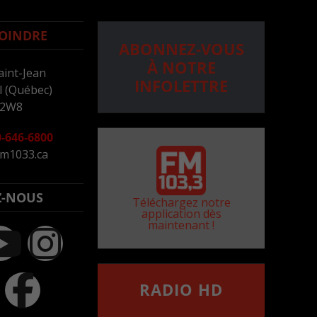
OINDRE
ABONNEZ-VOUS
À NOTRE
aint-Jean
INFOLETTRE
 (Québec)
 2W8
-646-6800
m1033.ca
Z-NOUS
Téléchargez notre
application dès
maintenant !
RADIO HD
••••••••••••••••••
Comment synthoniser la