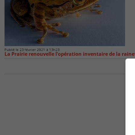
Publié le 23 février 2021 à 13h23
La Prairie renouvelle l’opération inventaire de la raine