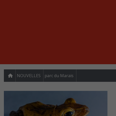
NOUVELLES
parc du Marais