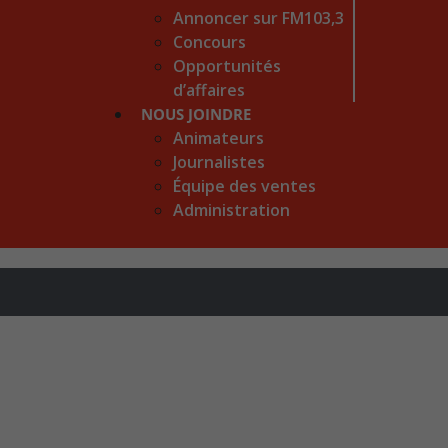
Annoncer sur FM103,3
Concours
Opportunités
d’affaires
NOUS JOINDRE
Animateurs
Journalistes
Équipe des ventes
Administration