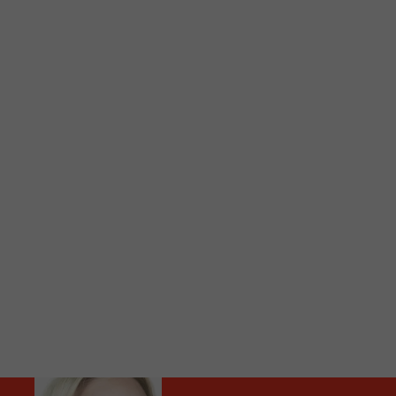
C
Vous avez envie d’écouter le FM 103,3 ou notre nouv
Ajoutez un signet FM 103,3 sur votre écran d’accueil
Voici la procédure ;)
À partir de votre téléphone, allez sur le site inte
Ensuite cliquez sur l’icône situé au bas de votre éc
(celui qui représente un carré incluant une flèche d
Cliquez maintenant sur l’option Ajouter sur l’écran
Faites Enregistrer en haut à droite.
Et voilà! Toutes les infos et l’écoute de votre radio loca
Audio