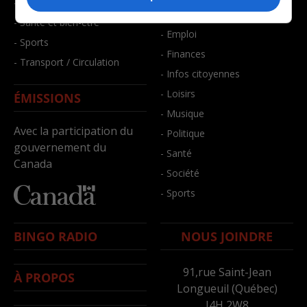
- Faits divers
- Bien-être
- Santé et bien-être
- Emploi
- Sports
- Finances
- Transport / Circulation
- Infos citoyennes
- Loisirs
ÉMISSIONS
- Musique
Avec la participation du
- Politique
gouvernement du
- Santé
Canada
- Société
- Sports
BINGO RADIO
NOUS JOINDRE
91,rue Saint-Jean
À PROPOS
Longueuil (Québec)
J4H 2W8