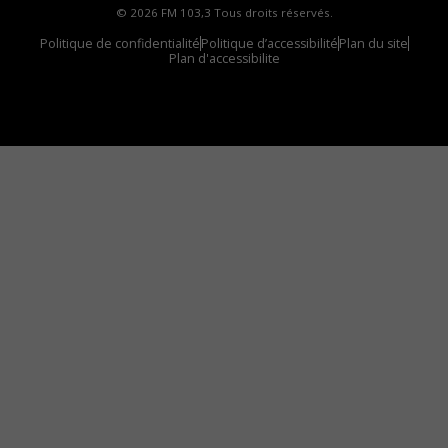
© 2026 FM 103,3 Tous droits réservés.
Politique de confidentialité
Politique d’accessibilité
Plan du site
Plan d'accessibilite
Comment installer notre vignette sur votre
appareil mobile