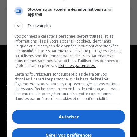
Stocker et/ou accéder à des informations sur un
appareil
En savoir plus
Vos données à caractère personnel seront traitées, et les
informations liées à votre appareil (cookies, identifiants
uniques et autres types de données) pourront être stockées
et consultées par 66 partenaires, ainsi que partagées avec lui,
ou utilisées spécifiquement par ce site. Nos partenaires et
nous-mêmes sommes susceptibles d'utiliser des données de
géolocalisation précises.
Liste des partenaires.
NOUVELLES
MUSIQUE
Certains fournisseurs sont susceptibles de traiter vos
données à caractère personnel sur la base de l'intérêt
légitime. Vous pouvez vous y opposer en gérant vos options
- Affaires municipales
- Décompte franco
ci-dessous. Recherchez un lien en bas de cette page ou dans
- Communauté / Social
- Joué récemment
le menu du site pour gérer ou retirer votre consentement
dans les paramètres des cookies et de confidentialité.
- Culture
BALADOS
- Économie
Autoriser
- Éducation
- Affaires
- Environnement
- Art de vivre
Gérer vos préférences