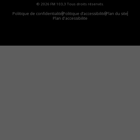
© 2026 FM 103,3 Tous droits réservés.
Politique de confidentialité
Politique d’accessibilité
Plan du site
Plan d'accessibilite
Comment installer notre vignette sur votre
appareil mobile