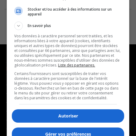
Stocker et/ou accéder à des informations sur un
appareil
En savoir plus
Vos données à caractère personnel seront traitées, et les
informations liées à votre appareil (cookies, identifiants
uniques et autres types de données) pourront être stockées
et consultées par 66 partenaires, ainsi que partagées avec lui,
ou utilisées spécifiquement par ce site. Nos partenaires et
nous-mêmes sommes susceptibles d'utiliser des données de
géolocalisation précises.
Liste des partenaires.
NOUVELLES
MUSIQUE
Certains fournisseurs sont susceptibles de traiter vos
données à caractère personnel sur la base de l'intérêt
légitime. Vous pouvez vous y opposer en gérant vos options
- Affaires municipales
- Décompte franco
ci-dessous. Recherchez un lien en bas de cette page ou dans
- Communauté / Social
- Joué récemment
le menu du site pour gérer ou retirer votre consentement
dans les paramètres des cookies et de confidentialité.
- Culture
BALADOS
- Économie
Autoriser
- Éducation
- Affaires
- Environnement
- Art de vivre
Gérer vos préférences