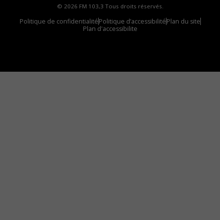
© 2026 FM 103,3 Tous droits réservés.
Politique de confidentialité
Politique d’accessibilité
Plan du site
Plan d'accessibilite
Comment installer notre vignette sur votre
appareil mobile