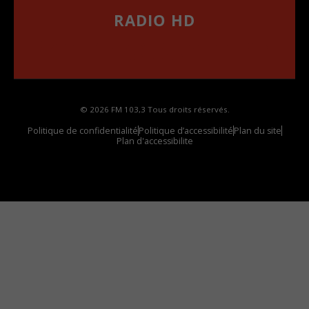
RADIO HD
••••••••••••••••••
Comment synthoniser la fréquence HD dans
votre voiture
© 2026 FM 103,3 Tous droits réservés.
Politique de confidentialité
Politique d’accessibilité
Plan du site
Plan d'accessibilite