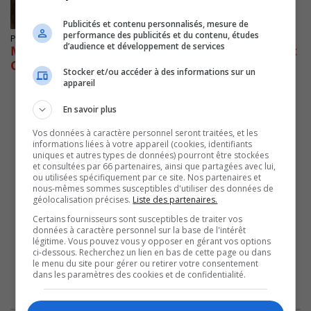
Publicités et contenu personnalisés, mesure de
performance des publicités et du contenu, études
Publié le 14 mai 2021 à 12h00
d’audience et développement de services
Martine Ouellet crée le parti politique Climat
Québec
Stocker et/ou accéder à des informations sur un
appareil
En savoir plus
Vos données à caractère personnel seront traitées, et les
informations liées à votre appareil (cookies, identifiants
uniques et autres types de données) pourront être stockées
et consultées par 66 partenaires, ainsi que partagées avec lui,
ou utilisées spécifiquement par ce site. Nos partenaires et
nous-mêmes sommes susceptibles d'utiliser des données de
géolocalisation précises.
Liste des partenaires.
Certains fournisseurs sont susceptibles de traiter vos
données à caractère personnel sur la base de l'intérêt
légitime. Vous pouvez vous y opposer en gérant vos options
ci-dessous. Recherchez un lien en bas de cette page ou dans
le menu du site pour gérer ou retirer votre consentement
dans les paramètres des cookies et de confidentialité.