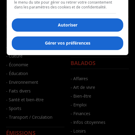
le menu du site pour gérer ou retirer votre consentement
dans les paramètres des cookies et de confidentialité.
NOUVELLES
MUSIQUE
Autoriser
- Affaires municipales
- Décompte franco
Gérer vos préférences
- Communauté / Social
- Joué récemment
- Culture
BALADOS
- Économie
- Éducation
- Affaires
- Environnement
- Art de vivre
- Faits divers
- Bien-être
- Santé et bien-être
- Emploi
- Sports
- Finances
- Transport / Circulation
- Infos citoyennes
- Loisirs
ÉMISSIONS