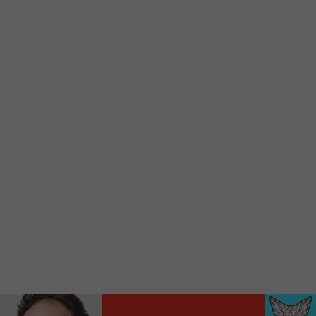
Voici la procédure ;)
À partir de votre téléphone, allez sur le site
internet de la Radio allumée au
www.fm1033.ca
Ensuite cliquez sur l’icône situé au bas de
votre écran
(celui qui représente un carré incluant une
flèche dirigé vers le haut)
Cliquez maintenant sur l’option Ajouter sur
l’écran d’accueil et vous verrez apparaître le
logo du FM 103,3
Faites Enregistrer en haut à droite.
Et voilà! Toutes les infos et l’écoute de votre radio
locale vous sont maintenant accessibles en un clic!
Audio
00:00
00:00