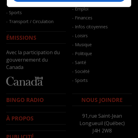
- Santé et bien-être
- Emploi
- Sports
- Finances
- Transport / Circulation
- Infos citoyennes
- Loisirs
ÉMISSIONS
- Musique
Avec la participation du
- Politique
gouvernement du
- Santé
Canada
- Société
- Sports
BINGO RADIO
NOUS JOINDRE
91,rue Saint-Jean
À PROPOS
Longueuil (Québec)
J4H 2W8
PUBLICITÉ