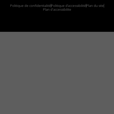
Politique de confidentialité
Politique d’accessibilité
Plan du site
Plan d'accessibilite
Comment installer notre vignette sur votre
appareil mobile