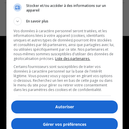
Stocker et/ou accéder à des informations sur un
appareil
En savoir plus
Vos données à caractère personnel seront traitées, et les
informations liées à votre appareil (cookies, identifiants
uniques et autres types de données) pourront être stockées
et consultées par 66 partenaires, ainsi que partagées avec lui,
ou utilisées spécifiquement par ce site. Nos partenaires et
nous-mêmes sommes susceptibles d'utiliser des données de
NOUVELLES
MUSIQUE
géolocalisation précises.
Liste des partenaires.
Certains fournisseurs sont susceptibles de traiter vos
données à caractère personnel sur la base de l'intérêt
- Affaires municipales
- Décompte franco
légitime. Vous pouvez vous y opposer en gérant vos options
ci-dessous. Recherchez un lien en bas de cette page ou dans
- Communauté / Social
- Joué récemment
le menu du site pour gérer ou retirer votre consentement
dans les paramètres des cookies et de confidentialité.
- Culture
BALADOS
- Économie
Autoriser
- Éducation
- Affaires
- Environnement
- Art de vivre
- Faits divers
Gérer vos préférences
- Bien-être