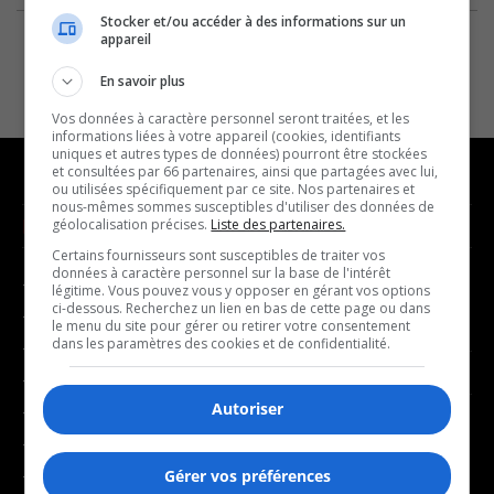
Stocker et/ou accéder à des informations sur un
appareil
En savoir plus
Vos données à caractère personnel seront traitées, et les
informations liées à votre appareil (cookies, identifiants
uniques et autres types de données) pourront être stockées
et consultées par 66 partenaires, ainsi que partagées avec lui,
ou utilisées spécifiquement par ce site. Nos partenaires et
nous-mêmes sommes susceptibles d'utiliser des données de
NOUVELLES
MUSIQUE
géolocalisation précises.
Liste des partenaires.
Certains fournisseurs sont susceptibles de traiter vos
données à caractère personnel sur la base de l'intérêt
- Affaires municipales
- Décompte franco
légitime. Vous pouvez vous y opposer en gérant vos options
ci-dessous. Recherchez un lien en bas de cette page ou dans
- Communauté / Social
- Joué récemment
le menu du site pour gérer ou retirer votre consentement
dans les paramètres des cookies et de confidentialité.
- Culture
BALADOS
- Économie
Autoriser
- Éducation
- Affaires
- Environnement
- Art de vivre
- Faits divers
Gérer vos préférences
- Bien-être