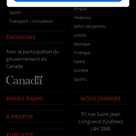
- Santé et bien-être
- Emploi
- Sports
- Finances
- Transport / Circulation
- Infos citoyennes
- Loisirs
ÉMISSIONS
- Musique
Avec la participation du
- Politique
gouvernement du
- Santé
Canada
- Société
- Sports
BINGO RADIO
NOUS JOINDRE
91,rue Saint-Jean
À PROPOS
Longueuil (Québec)
J4H 2W8
PUBLICITÉ