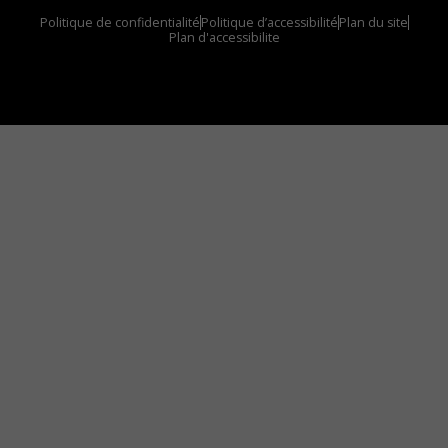
Politique de confidentialité
Politique d’accessibilité
Plan du site
Plan d'accessibilite
Comment installer notre vignette sur votre
appareil mobile