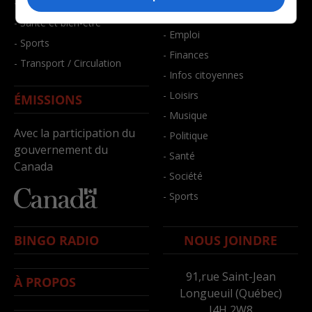
- Faits divers
- Bien-être
- Santé et bien-être
- Emploi
- Sports
- Finances
- Transport / Circulation
- Infos citoyennes
- Loisirs
ÉMISSIONS
- Musique
Avec la participation du
- Politique
gouvernement du
- Santé
Canada
- Société
- Sports
BINGO RADIO
NOUS JOINDRE
91,rue Saint-Jean
À PROPOS
Longueuil (Québec)
J4H 2W8