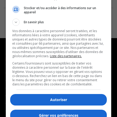
Stocker et/ou accéder à des informations sur un
appareil
En savoir plus
Vos données à caractère personnel seront traitées, et les
informations liées à votre appareil (cookies, identifiants
uniques et autres types de données) pourront être stockées
et consultées par 66 partenaires, ainsi que partagées avec lui,
ou utilisées spécifiquement par ce site. Nos partenaires et
nous-mêmes sommes susceptibles d'utiliser des données de
géolocalisation précises.
Liste des partenaires.
NOUVELLES
MUSIQUE
Certains fournisseurs sont susceptibles de traiter vos
données à caractère personnel sur la base de l'intérêt
légitime. Vous pouvez vous y opposer en gérant vos options
- Affaires municipales
- Décompte franco
ci-dessous. Recherchez un lien en bas de cette page ou dans
- Communauté / Social
- Joué récemment
le menu du site pour gérer ou retirer votre consentement
dans les paramètres des cookies et de confidentialité.
- Culture
BALADOS
- Économie
Autoriser
- Éducation
- Affaires
- Environnement
- Art de vivre
Gérer vos préférences