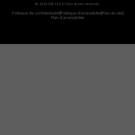
© 2026 FM 103,3 Tous droits réservés.
Politique de confidentialité
Politique d’accessibilité
Plan du site
Plan d'accessibilite
Comment installer notre vignette sur votre
appareil mobile