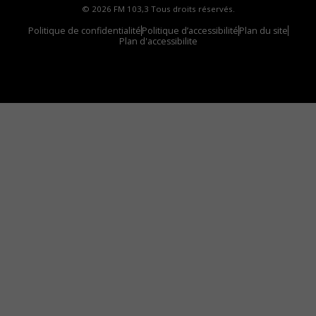
© 2026 FM 103,3 Tous droits réservés.
Politique de confidentialité
Politique d’accessibilité
Plan du site
Plan d'accessibilite
Comment installer notre vignette sur votre
appareil mobile