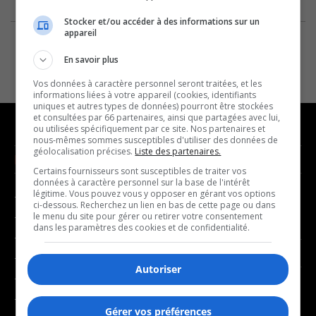
Stocker et/ou accéder à des informations sur un
appareil
En savoir plus
Vos données à caractère personnel seront traitées, et les
informations liées à votre appareil (cookies, identifiants
uniques et autres types de données) pourront être stockées
et consultées par 66 partenaires, ainsi que partagées avec lui,
ou utilisées spécifiquement par ce site. Nos partenaires et
nous-mêmes sommes susceptibles d'utiliser des données de
géolocalisation précises.
Liste des partenaires.
NOUVELLES
MUSIQUE
Certains fournisseurs sont susceptibles de traiter vos
données à caractère personnel sur la base de l'intérêt
légitime. Vous pouvez vous y opposer en gérant vos options
- Affaires municipales
- Décompte franco
ci-dessous. Recherchez un lien en bas de cette page ou dans
- Communauté / Social
- Joué récemment
le menu du site pour gérer ou retirer votre consentement
dans les paramètres des cookies et de confidentialité.
- Culture
BALADOS
- Économie
Autoriser
- Éducation
- Affaires
- Environnement
- Art de vivre
Gérer vos préférences