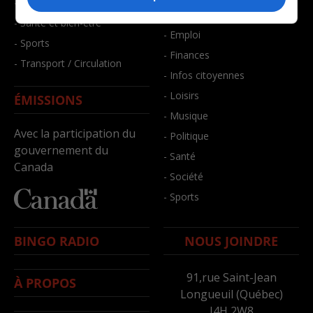
- Faits divers
- Bien-être
- Santé et bien-être
- Emploi
- Sports
- Finances
- Transport / Circulation
- Infos citoyennes
- Loisirs
ÉMISSIONS
- Musique
Avec la participation du
- Politique
gouvernement du
- Santé
Canada
- Société
- Sports
BINGO RADIO
NOUS JOINDRE
91,rue Saint-Jean
À PROPOS
Longueuil (Québec)
J4H 2W8