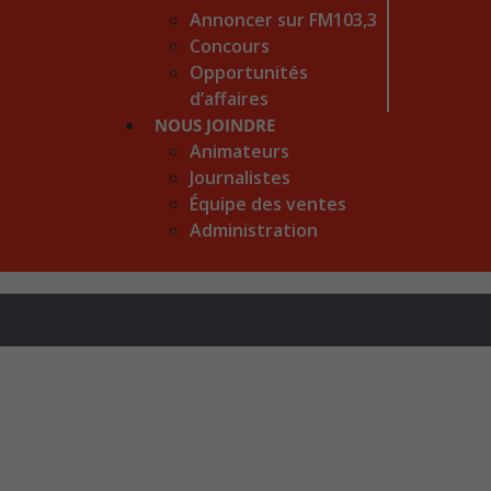
Annoncer sur FM103,3
Concours
Opportunités
d’affaires
NOUS JOINDRE
Animateurs
Journalistes
Équipe des ventes
Administration