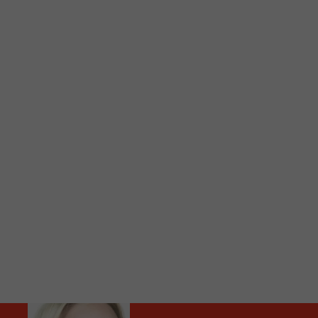
C
Vous avez envie d’écouter le FM 103,3 ou notre nouv
Ajoutez un signet FM 103,3 sur votre écran d’accueil
Voici la procédure ;)
À partir de votre téléphone, allez sur le site inte
Ensuite cliquez sur l’icône situé au bas de votre éc
(celui qui représente un carré incluant une flèche d
Cliquez maintenant sur l’option Ajouter sur l’écran
Faites Enregistrer en haut à droite.
Et voilà! Toutes les infos et l’écoute de votre radio loca
Audio