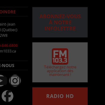
OINDRE
ABONNEZ-VOUS
À NOTRE
aint-Jean
INFOLETTRE
 (Québec)
 2W8
-646-6800
m1033.ca
Z-NOUS
Téléchargez notre
application dès
maintenant !
RADIO HD
••••••••••••••••••
Comment synthoniser la