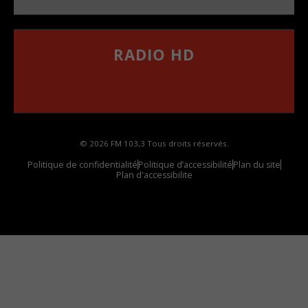
RADIO HD
••••••••••••••••••
Comment synthoniser la fréquence HD dans
votre voiture
© 2026 FM 103,3 Tous droits réservés.
Politique de confidentialité
Politique d’accessibilité
Plan du site
Plan d'accessibilite