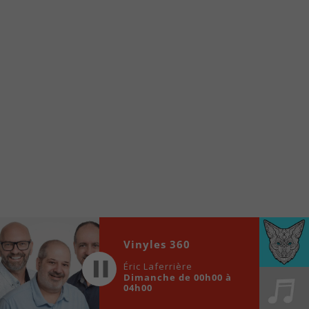
www.fm1033.ca
Ensuite cliquez sur l’icône situé au bas de
votre écran
(celui qui représente un carré incluant une
flèche dirigé vers le haut)
Cliquez maintenant sur l’option Ajouter sur
l’écran d’accueil et vous verrez apparaître le
logo du FM 103,3
Faites Enregistrer en haut à droite.
Et voilà! Toutes les infos et l’écoute de votre radio
locale vous sont maintenant accessibles en un clic!
Audio
00:00
00:00
Vinyles 360
Player
Éric Laferrière
Dimanche de 00h00 à
04h00