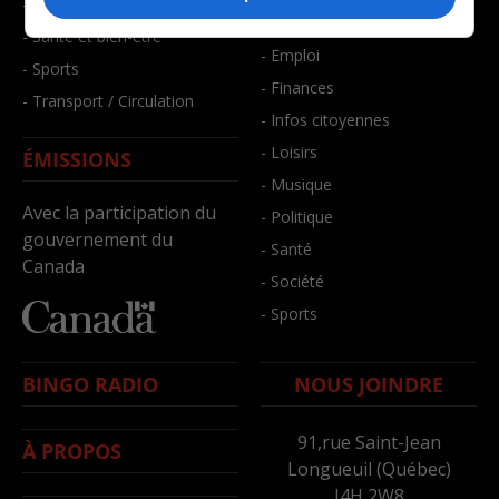
- Faits divers
- Bien-être
- Santé et bien-être
- Emploi
- Sports
- Finances
- Transport / Circulation
- Infos citoyennes
- Loisirs
ÉMISSIONS
- Musique
Avec la participation du
- Politique
gouvernement du
- Santé
Canada
- Société
- Sports
BINGO RADIO
NOUS JOINDRE
91,rue Saint-Jean
À PROPOS
Longueuil (Québec)
J4H 2W8