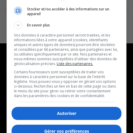
Stocker et/ou accéder à des informations sur un
appareil
En savoir plus
Vos données à caractère personnel seront traitées, et les
informations liées à votre appareil (cookies, identifiants
uniques et autres types de données) pourront être stockées
et consultées par 66 partenaires, ainsi que partagées avec lui,
ou utilisées spécifiquement par ce site. Nos partenaires et
nous-mêmes sommes susceptibles d'utiliser des données de
géolocalisation précises.
Liste des partenaires.
NOUVELLES
MUSIQUE
Certains fournisseurs sont susceptibles de traiter vos
données à caractère personnel sur la base de l'intérêt
légitime. Vous pouvez vous y opposer en gérant vos options
- Affaires municipales
- Décompte franco
ci-dessous. Recherchez un lien en bas de cette page ou dans
- Communauté / Social
- Joué récemment
le menu du site pour gérer ou retirer votre consentement
dans les paramètres des cookies et de confidentialité.
- Culture
BALADOS
- Économie
Autoriser
- Éducation
- Affaires
- Environnement
- Art de vivre
Gérer vos préférences