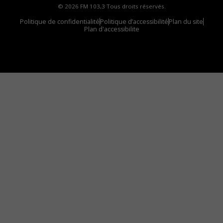
© 2026 FM 103,3 Tous droits réservés.
Politique de confidentialité
Politique d’accessibilité
Plan du site
Plan d'accessibilite
Comment installer notre vignette sur votre
appareil mobile