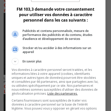
Championnats québécois de cyclisme sur
FM 103,3 demande votre consentement
route
pour utiliser vos données à caractère
personnel dans les cas suivants :
Publicités et contenu personnalisés, mesure de
performance des publicités et du contenu, études
d’audience et développement de services
Stocker et/ou accéder à des informations sur un
appareil
En savoir plus
Vos données à caractère personnel seront traitées, et les
informations liées à votre appareil (cookies, identifiants
uniques et autres types de données) pourront être stockées
LONGUEUIL
et consultées par 66 partenaires, ainsi que partagées avec lui,
Publié le 25 août 2025 à 07h56
Cinq fois médaillé, Talbot fait rayonner
ou utilisées spécifiquement par ce site. Nos partenaires et
nous-mêmes sommes susceptibles d'utiliser des données de
Longueuil
géolocalisation précises.
Liste des partenaires.
Certains fournisseurs sont susceptibles de traiter vos
données à caractère personnel sur la base de l'intérêt
légitime. Vous pouvez vous y opposer en gérant vos options