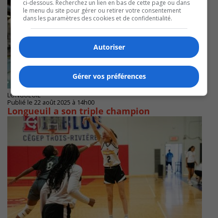
ci-dessous. Recherchez un lien en bas de cette page ou dans
le menu du site pour gérer ou retirer votre consentement
dans les paramètres des cookies et de confidentialité.
Autoriser
Gérer vos préférences
LONGUEUIL
Publié le 22 août 2025 à 14h00
Longueuil a son triple champion