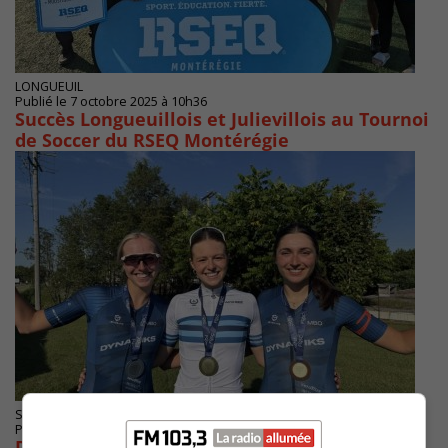
LONGUEUIL
Publié le 7 octobre 2025 à 10h36
Succès Longueuillois et Julievillois au Tournoi
de Soccer du RSEQ Montérégie
SAINT-LAMBERT
Publié le 25 août 2025 à 11h08
Des cyclistes de la Rive-Sud médaillés aux