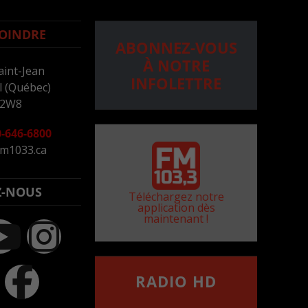
OINDRE
ABONNEZ-VOUS
À NOTRE
aint-Jean
INFOLETTRE
 (Québec)
 2W8
-646-6800
m1033.ca
Z-NOUS
Téléchargez notre
application dès
maintenant !
RADIO HD
••••••••••••••••••
Comment synthoniser la