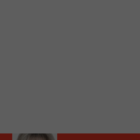
C
Vous avez envie d’écouter le FM 103,3 ou notre nouv
Ajoutez un signet FM 103,3 sur votre écran d’accueil
Voici la procédure ;)
À partir de votre téléphone, allez sur le site inte
Ensuite cliquez sur l’icône situé au bas de votre éc
(celui qui représente un carré incluant une flèche d
Cliquez maintenant sur l’option Ajouter sur l’écran
Faites Enregistrer en haut à droite.
Et voilà! Toutes les infos et l’écoute de votre radio loca
Audio