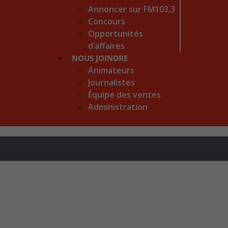
Annoncer sur FM103,3
Concours
Opportunités
d’affaires
NOUS JOINDRE
Animateurs
Journalistes
Équipe des ventes
Administration