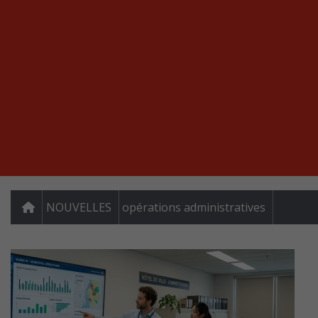
NOUVELLES
opérations administratives