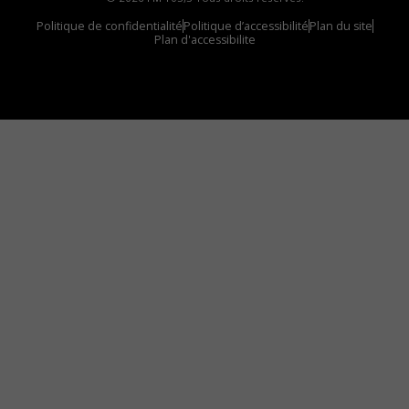
Politique de confidentialité
Politique d’accessibilité
Plan du site
Plan d'accessibilite
Comment installer notre vignette sur votre
appareil mobile