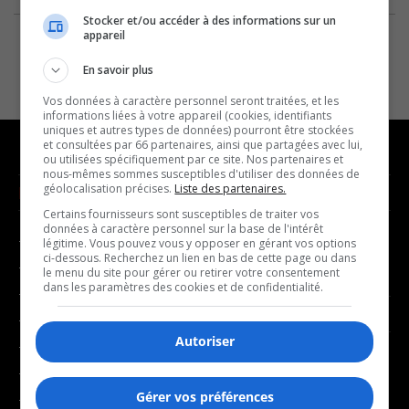
Stocker et/ou accéder à des informations sur un
appareil
En savoir plus
Vos données à caractère personnel seront traitées, et les
informations liées à votre appareil (cookies, identifiants
uniques et autres types de données) pourront être stockées
et consultées par 66 partenaires, ainsi que partagées avec lui,
ou utilisées spécifiquement par ce site. Nos partenaires et
nous-mêmes sommes susceptibles d'utiliser des données de
géolocalisation précises.
Liste des partenaires.
NOUVELLES
MUSIQUE
Certains fournisseurs sont susceptibles de traiter vos
données à caractère personnel sur la base de l'intérêt
- Affaires municipales
- Décompte franco
légitime. Vous pouvez vous y opposer en gérant vos options
ci-dessous. Recherchez un lien en bas de cette page ou dans
- Communauté / Social
- Joué récemment
le menu du site pour gérer ou retirer votre consentement
dans les paramètres des cookies et de confidentialité.
- Culture
BALADOS
- Économie
Autoriser
- Éducation
- Affaires
- Environnement
- Art de vivre
Gérer vos préférences
- Faits divers