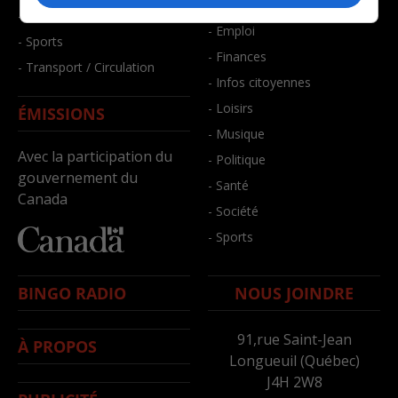
- Bien-être
- Santé et bien-être
- Emploi
- Sports
- Finances
- Transport / Circulation
- Infos citoyennes
- Loisirs
ÉMISSIONS
- Musique
Avec la participation du
- Politique
gouvernement du
- Santé
Canada
- Société
- Sports
BINGO RADIO
NOUS JOINDRE
91,rue Saint-Jean
À PROPOS
Longueuil (Québec)
J4H 2W8