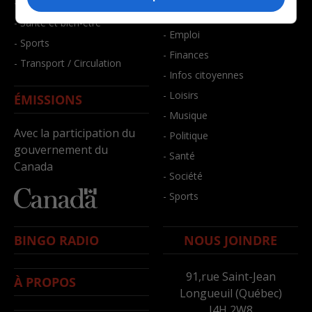
- Faits divers
- Bien-être
- Santé et bien-être
- Emploi
- Sports
- Finances
- Transport / Circulation
- Infos citoyennes
- Loisirs
ÉMISSIONS
- Musique
Avec la participation du
- Politique
gouvernement du
- Santé
Canada
- Société
- Sports
BINGO RADIO
NOUS JOINDRE
91,rue Saint-Jean
À PROPOS
Longueuil (Québec)
J4H 2W8