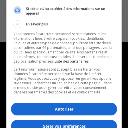
Stocker et/ou accéder à des informations sur un
appareil
En savoir plus
Vos données à caractère personnel seront traitées, et les
informations liées à votre appareil (cookies, identifiants
uniques et autres types de données) pourront être stockées
et consultées par 66 partenaires, ainsi que partagées avec lui,
ou utilisées spécifiquement par ce site. Nos partenaires et
nous-mêmes sommes susceptibles d'utiliser des données de
géolocalisation précises.
Liste des partenaires.
NOUVELLES
MUSIQUE
Certains fournisseurs sont susceptibles de traiter vos
données à caractère personnel sur la base de l'intérêt
légitime. Vous pouvez vous y opposer en gérant vos options
- Affaires municipales
- Décompte franco
ci-dessous. Recherchez un lien en bas de cette page ou dans
- Communauté / Social
- Joué récemment
le menu du site pour gérer ou retirer votre consentement
dans les paramètres des cookies et de confidentialité.
- Culture
BALADOS
- Économie
Autoriser
- Éducation
- Affaires
- Environnement
- Art de vivre
Gérer vos préférences