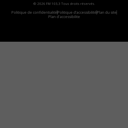
© 2026 FM 103,3 Tous droits réservés.
Politique de confidentialité
Politique d’accessibilité
Plan du site
Plan d'accessibilite
Comment installer notre vignette sur votre
appareil mobile