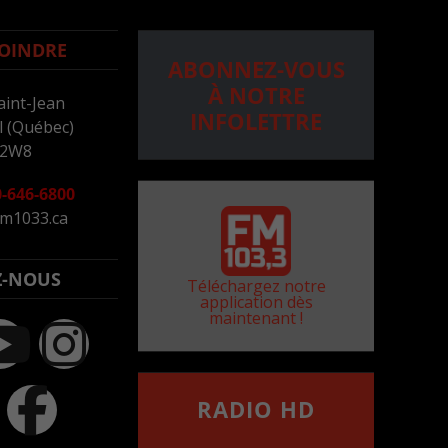
OINDRE
ABONNEZ-VOUS
À NOTRE
aint-Jean
INFOLETTRE
 (Québec)
 2W8
-646-6800
m1033.ca
Z-NOUS
Téléchargez notre
application dès
maintenant !
RADIO HD
••••••••••••••••••
Comment synthoniser la