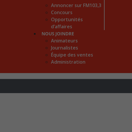
Annoncer sur FM103,3
Concours
Opportunités
d’affaires
NOUS JOINDRE
Animateurs
Journalistes
Équipe des ventes
Administration